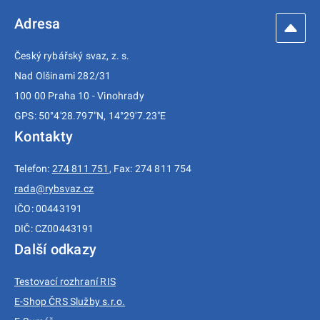
Adresa
Český rybářský svaz, z. s.
Nad Olšinami 282/31
100 00 Praha 10 - Vinohrady
GPS: 50°4'28.797"N, 14°29'7.23"E
Kontakty
Telefon:
274 811 751
, Fax: 274 811 754
rada@rybsvaz.cz
IČO: 00443191
DIČ: CZ00443191
Další odkazy
Testovací rozhraní RIS
E-Shop ČRS Služby s.r.o.