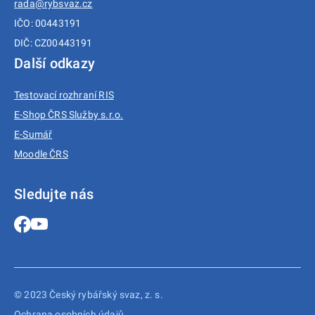
rada@rybsvaz.cz
IČO: 00443191
DIČ: CZ00443191
Další odkazy
Testovací rozhraní RIS
E-Shop ČRS Služby s.r.o.
E-Sumář
Moodle ČRS
Sledujte nás
© 2023 Český rybářský svaz, z. s.
Ochrana osobních údajů