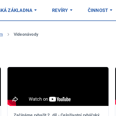
SKÁ ZÁKLADNA
REVÍRY
ČINNOST
em
Videonávody
Začínáme rybařit 2. díl - Celoživotní rybářský