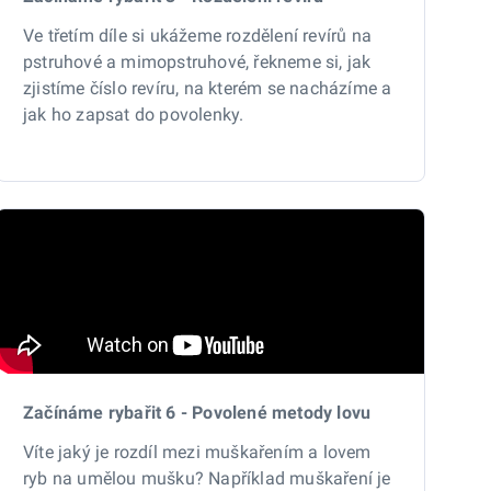
Ve třetím díle si ukážeme rozdělení revírů na
pstruhové a mimopstruhové, řekneme si, jak
zjistíme číslo revíru, na kterém se nacházíme a
jak ho zapsat do povolenky.
Začínáme rybařit 6 - Povolené metody lovu
Víte jaký je rozdíl mezi muškařením a lovem
ryb na umělou mušku? Například muškaření je