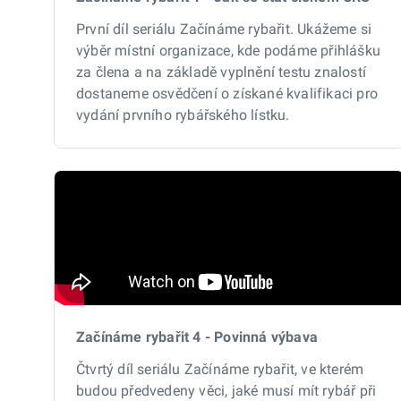
První díl seriálu Začínáme rybařit. Ukážeme si
výběr místní organizace, kde podáme přihlášku
za člena a na základě vyplnění testu znalostí
dostaneme osvědčení o získané kvalifikaci pro
vydání prvního rybářského lístku.
Začínáme rybařit 4 - Povinná výbava
Čtvrtý díl seriálu Začínáme rybařit, ve kterém
budou předvedeny věci, jaké musí mít rybář při