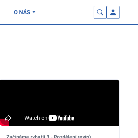
O NÁS
Začínáme rybařit 3 - Rozdělení revírů