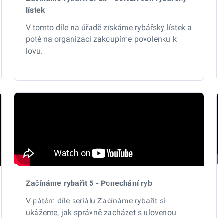
lístek
V tomto díle na úřadě získáme rybářský lístek a
poté na organizaci zakoupíme povolenku k
lovu.
Začínáme rybařit 5 - Ponechání ryb
V pátém díle seriálu Začínáme rybařit si
ukážeme, jak správně zacházet s ulovenou