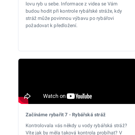
lovu ryb u sebe. Informace z videa se Vám
budou hodit při kontrole rybářské stráže, kdy
stráž může povinnou výbavu po rybářovi
požadovat k předložení.
Začínáme rybařit 7 - Rybářská stráž
Kontrolovala vás někdy u vody rybářská stráž?
Víte jak by měla taková kontrola probíhat? V