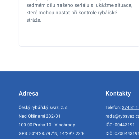
sedmém dílu našeho seriálu si ukážme situace,
které mohou nastat při kontrole rybářské
stráže.
Adresa
Kontakty
Český rybářský svaz, z. s.
Telefon:
274 811
Nad Olšinami 282/31
rada@rybsvaz.c
100 00 Praha 10 - Vinohrady
IČO: 00443191
GPS: 50°4'28.797"N, 14°29'7.23"E
DIČ: CZ0044319