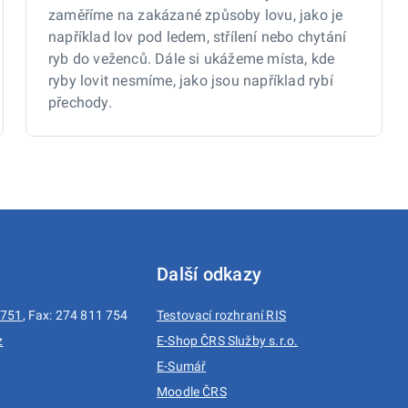
zaměříme na zakázané způsoby lovu, jako je
například lov pod ledem, střílení nebo chytání
ryb do veženců. Dále si ukážeme místa, kde
ryby lovit nesmíme, jako jsou například rybí
přechody.
Další odkazy
 751
, Fax: 274 811 754
Testovací rozhraní RIS
z
E-Shop ČRS Služby s.r.o.
E-Sumář
1
Moodle ČRS