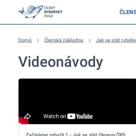
ČLEN
Domů
Členská základna
Jak se stát rybář
Videonávody
Začínáme rybařit 1 - Jak se stát členem ČRS