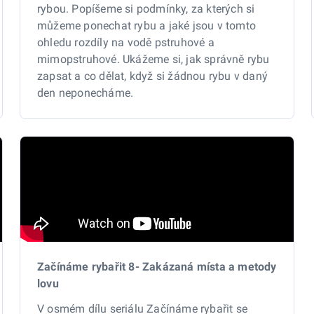
rybou. Popíšeme si podmínky, za kterých si
můžeme ponechat rybu a jaké jsou v tomto
ohledu rozdíly na vodě pstruhové a
mimopstruhové. Ukážeme si, jak správně rybu
zapsat a co dělat, když si žádnou rybu v daný
den neponecháme.
Začínáme rybařit 8- Zakázaná místa a metody
lovu
V osmém dílu seriálu Začínáme rybařit se