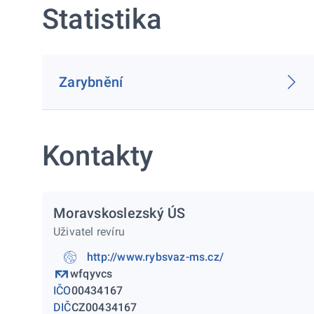
Statistika
Zarybnění
Kontakty
Moravskoslezský ÚS
Uživatel revíru
http://www.rybsvaz-ms.cz/
wfqyvcs
IČO
00434167
DIČ
CZ00434167