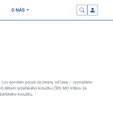
O NÁS
e: Lov povolen pouze ze strany od lesa – vyznačeno
v ryb dětem rybářského kroužku ČRS MO Vítkov ze
ybářského kroužku.