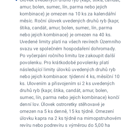
amur, bolen, sumec, lín, parma nebo jejich
kombinace) je omezen na 10 ks za kalendářní
měsíc. Roční úlovek uvedených druhů ryb (kapr,
štika, candát, amur, bolen, sumec, lín, parma
nebo jejich kombinace) je omezen na 40 ks.
Uvedené limity platí na všech revírech Územního
svazu ve společném hospodaření dohromady.
Po vyčerpání ročního limitu lze zakoupit další
povolenku. Pro krátkodobé povolenky platí
následující limity úlovků uvedených druhů ryb
nebo jejich kombinace: týdenní 4 ks, měsíční 10
ks. Ulovením a přisvojením si 2 ks uvedených
druhů ryb (kapr, štika, candát, amur, bolen,
sumec, lín, parma nebo jejich kombinace) končí
denní lov. Úlovek ostroretky stěhovavé je
omezen na 5 ks denně, 15 ks týdně. Omezení
úlovku kapra na 2 ks týdně na mimopstruhovém
revíru nebo podrevíru s výměrou do 5,00 ha