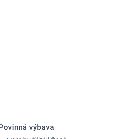
Povinná výbava
míra ke zjištění délky ryb