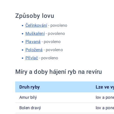
Způsoby lovu
Čeřínkování
- povoleno
Muškaření
- povoleno
Plavaná
- povoleno
Položená
- povoleno
Přívlač
- povoleno
Míry a doby hájení ryb na revíru
Druh ryby
Lze ve v
Amur bílý
lov a pon
Bolen dravý
lov a pon