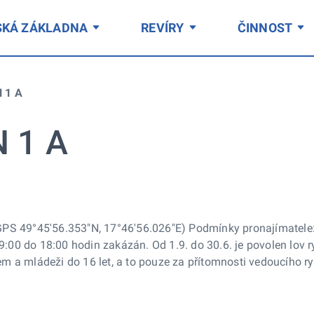
SKÁ ZÁKLADNA
REVÍRY
ČINNOST
 1 A
 1 A
ha (GPS 49°45'56.353"N, 17°46'56.026"E) Podmínky pronajímatel
od 9:00 do 18:00 hodin zakázán. Od 1.9. do 30.6. je povolen lo
m a mládeži do 16 let, a to pouze za přítomnosti vedoucího r