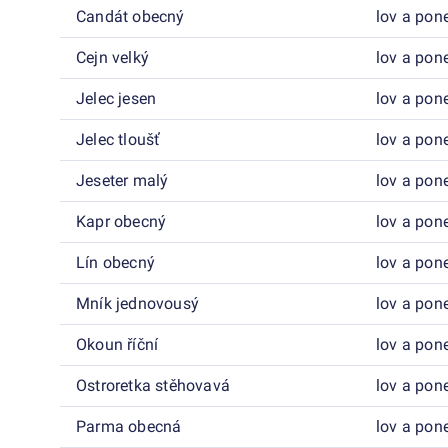
Candát obecný
lov a pon
Cejn velký
lov a pon
Jelec jesen
lov a pon
Jelec tloušť
lov a pon
Jeseter malý
lov a pon
Kapr obecný
lov a pon
Lín obecný
lov a pon
Mník jednovousý
lov a pon
Okoun říční
lov a pon
Ostroretka stěhovavá
lov a pon
Parma obecná
lov a pon