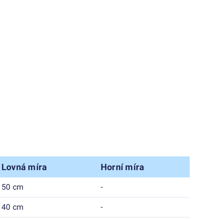
Lovná míra
Horní míra
50 cm
-
40 cm
-