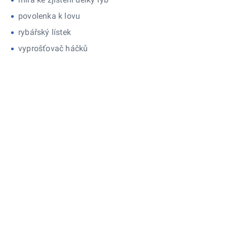
povolenka k lovu
rybářský lístek
vyprošťovač háčků