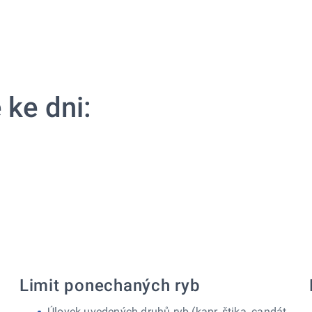
 ke dni:
Limit ponechaných ryb
Úlovek uvedených druhů ryb (kapr, štika, candát,