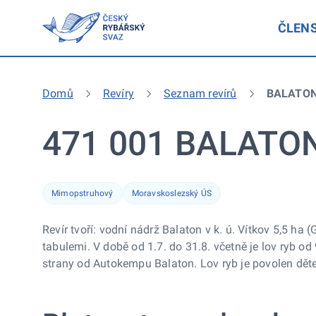
ČLEN
Domů
Revíry
Seznam revírů
BALATON
471 001 BALATON
Mimopstruhový
Moravskoslezský ÚS
Revír tvoří: vodní nádrž Balaton v k. ú. Vítkov 5,5 
tabulemi. V době od 1.7. do 31.8. včetně je lov ryb 
strany od Autokempu Balaton. Lov ryb je povolen děte