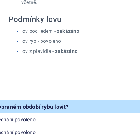
včetně.
Podmínky lovu
lov pod ledem -
zakázáno
lov ryb -
povoleno
lov z plavidla -
zakázáno
ybraném období rybu lovit?
echání povoleno
echání povoleno