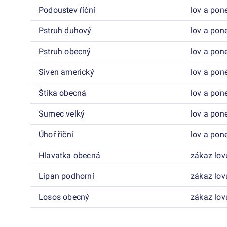
Podoustev říční
lov a pon
Pstruh duhový
lov a pon
Pstruh obecný
lov a pon
Siven americký
lov a pon
Štika obecná
lov a pon
Sumec velký
lov a pon
Úhoř říční
lov a pon
Hlavatka obecná
zákaz lov
Lipan podhorní
zákaz lov
Losos obecný
zákaz lov