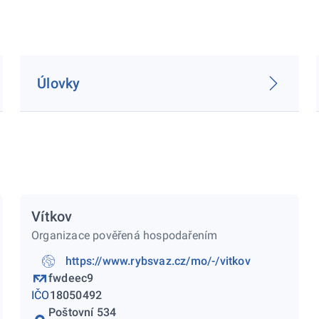
Úlovky
Vítkov
Organizace pověřená hospodařením
https://www.rybsvaz.cz/mo/-/vitkov
fwdeec9
IČO
18050492
Poštovní 534